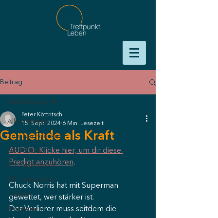
Beitrag
Alle Beiträge
Peter Köttritsch
Alle Beiträge
15. Sept. 2024
6 Min. Lesezeit
Gemeinde als Kraft
Zum Nachdenken
AUDIO: Klicke hier, um dir diese 
God Stories
Predigt anzuhören
.
TPL Proklamiert
TPL Unterstützt
Chuck Norris hat mit Superman 
Erlebtes
gewettet, wer stärker ist.
Der Verlierer muss seitdem die 
Prophetien