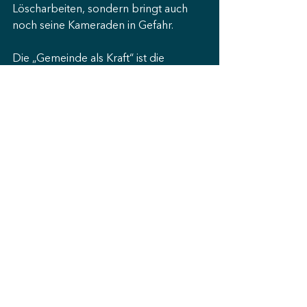
Löscharbeiten, sondern bringt auch 
noch seine Kameraden in Gefahr.
Die „Gemeinde als Kraft“ ist die 
Hoffnung für die Welt. Warum? Weil 
Jesus die Hoffnung für sie ist und die 
Gemeinde sein „Leib“ ist. Wir sind seine 
Hände, Füße, Augen, Ohren und Mund.
Wer ist noch einmal die Gemeinde? 
Natürlich kann ein kirchliches Werk wie 
die Tafel, Caritas, Diakonie und 
dergleichen ganz viel Jesus-mäßiges 
tun. Aber diese Institutionen decken 
auch nur ein bestimmtes Spektrum ab. 
Sie entbinden uns nicht von dem 
Auftrag, den jeder einzelne von uns 
tun kann. Ganz flexibel, unbürokratisch 
und direkt dort, wo Hilfe, Trost, 
Ermutigung usw. benötigt wird. Nur du 