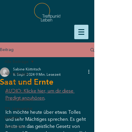
Beitrag
Alle Beiträge
Sabine Köttritsch
Alle Beiträge
8. Sept. 2024
9 Min. Lesezeit
Saat und Ernte
Zum Nachdenken
AUDIO: Klicke hier, um dir diese 
God Stories
Predigt anzuhören
.
TPL Proklamiert
TPL Unterstützt
Ich möchte heute über etwas Tolles 
Erlebtes
und sehr Mächtiges sprechen. Es geht 
heute um das geistliche Gesetz von 
Prophetien