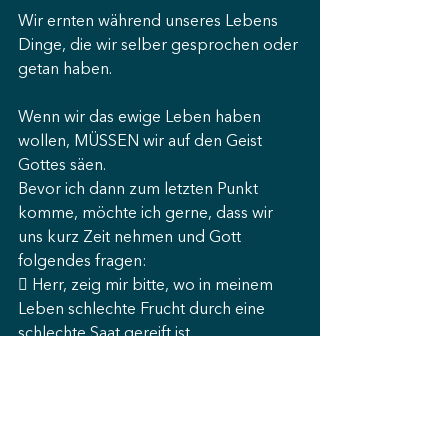
Wir ernten während unseres Lebens 
Dinge, die wir selber gesprochen oder 
getan haben.
Wenn wir das ewige Leben haben 
wollen, MÜSSEN wir auf den Geist 
Gottes säen.
Bevor ich dann zum letzten Punkt 
komme, möchte ich gerne, dass wir 
uns kurz Zeit nehmen und Gott 
folgendes fragen:
 Herr, zeig mir bitte, wo in meinem 
Leben schlechte Frucht durch eine 
schlechte Saat gereift ist.
 Wem muss ich dafür vergeben, oder 
muss ich dich um Vergebung bitten?
 Vergib dieser Person, oder bitte Gott 
jetzt dafür um Vergebung.