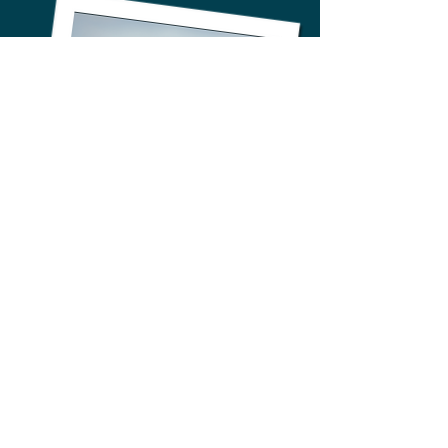
Greti & Franz
Greti und Franz Eder sind weit und breit
bekannt für ihr liebevolles Herz, das für
Einheit unter den verschiedenen Jesus-
Gemeinden der Region schlägt. Sie
repräsentieren uns bei regionalen
Treffen.