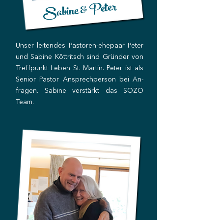
Sabine & Peter
Unser leitendes Pastoren-ehepaar Peter
und Sabine Köttritsch sind Gründer von
Treffpunkt Leben St. Martin. Peter ist als
Senior Pastor Ansprechperson bei An-
fragen. Sabine verstärkt das SOZO
Team.