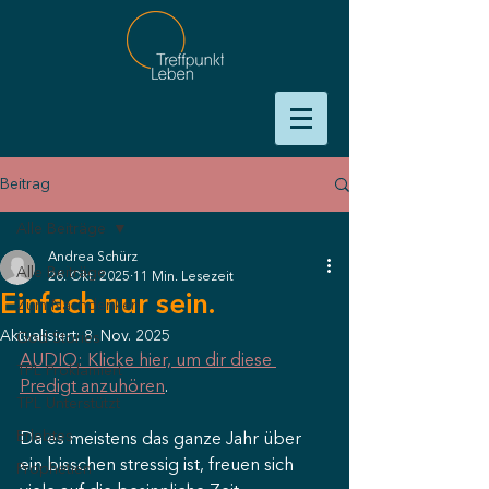
Beitrag
Alle Beiträge
Andrea Schürz
Alle Beiträge
26. Okt. 2025
11 Min. Lesezeit
Einfach nur sein.
Zum Nachdenken
Aktualisiert:
8. Nov. 2025
God Stories
AUDIO: Klicke hier, um dir diese 
TPL Proklamiert
Predigt anzuhören
.
TPL Unterstützt
Erlebtes
Da es meistens das ganze Jahr über 
ein bisschen stressig ist, freuen sich 
Prophetien