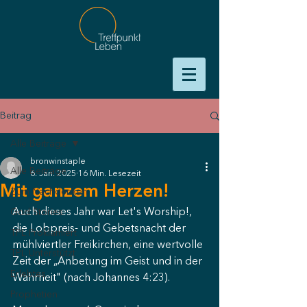
Beitrag
Alle Beiträge
bronwinstaple
Alle Beiträge
6. Jan. 2025
16 Min. Lesezeit
Mit ganzem Herzen!
Zum Nachdenken
Auch dieses Jahr war Let's Worship!, 
God Stories
die Lobpreis- und Gebetsnacht der 
TPL Proklamiert
mühlviertler Freikirchen, eine wertvolle 
TPL Unterstützt
Zeit der „Anbetung im Geist und in der 
Erlebtes
Wahrheit" (nach Johannes 4:23).
Prophetien