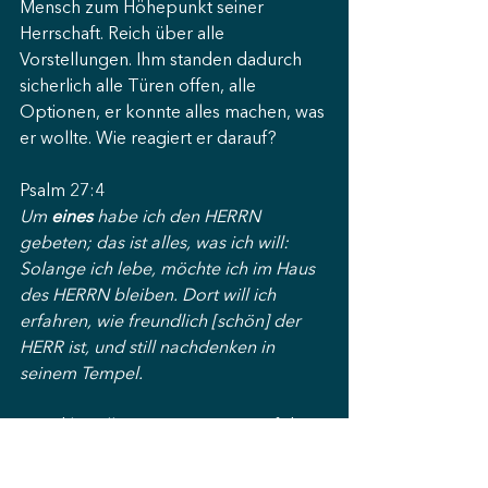
Mensch zum Höhepunkt seiner 
Herrschaft. Reich über alle 
Vorstellungen. Ihm standen dadurch 
sicherlich alle Türen offen, alle 
Optionen, er konnte alles machen, was 
er wollte. Wie reagiert er darauf?
Psalm 27:4
Um 
eines
 habe ich den HERRN 
gebeten; das ist alles, was ich will: 
Solange ich lebe, möchte ich im Haus 
des HERRN bleiben. Dort will ich 
erfahren, wie freundlich [schön] der 
HERR ist, und still nachdenken in 
seinem Tempel.
David hat alle seine Optionen auf das 
eine reduziert. Das Angesicht des 
Herrn zu suchen. Und das ca. 1000 