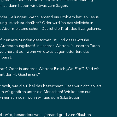
ehen, indem uns der Hl. Geist in einer Offenbarung 
ch ist, dann haben wir etwas zum Sagen.
der Heilungen! Wenn jemand ein Problem hat, an Jesus 
nglücklich ist darüber? Oder wird ihn das vielleicht in 
 Aber meistens schon. Das ist die Kraft des Evangeliums.
für unsere Sünden gestorben ist, und dass Gott ihn 
 Auferstehungskraft! In unseren Worten, in unseren Taten. 
elt horcht auf, wenn wir etwas sagen oder tun, das 
 passt.
raft? Oder in anderen Worten: Bin ich „On Fire“? Sind wir 
t der Hl. Geist in uns?
 Welt, wie die Bibel das bezeichnet. Dass wir nicht isoliert 
ern wir gehören unter die Menschen! Wir können nur 
en nur Salz sein, wenn wir aus dem Salzstreuer 
estellt wird, besonders wenn jemand grad zum Glauben 