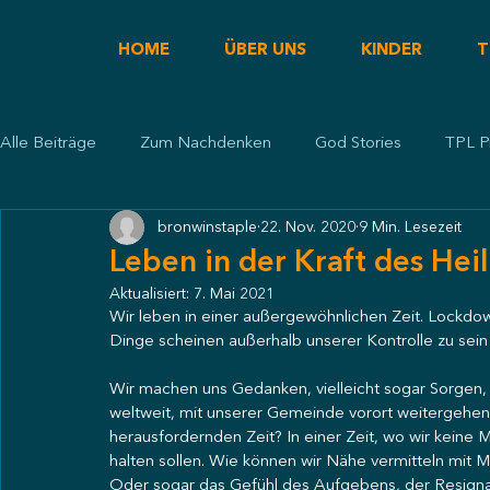
HOME
ÜBER UNS
KINDER
T
Alle Beiträge
Zum Nachdenken
God Stories
TPL P
bronwinstaple
22. Nov. 2020
9 Min. Lesezeit
Predigt
Leben in der Kraft des Hei
Aktualisiert:
7. Mai 2021
Wir leben in einer außergewöhnlichen Zeit. Lockdo
Dinge scheinen außerhalb unserer Kontrolle zu sein
Wir machen uns Gedanken, vielleicht sogar Sorgen, w
weltweit, mit unserer Gemeinde vorort weitergehen
herausfordernden Zeit? In einer Zeit, wo wir keine
halten sollen. Wie können wir Nähe vermitteln mit Ma
Oder sogar das Gefühl des Aufgebens, der Resignat