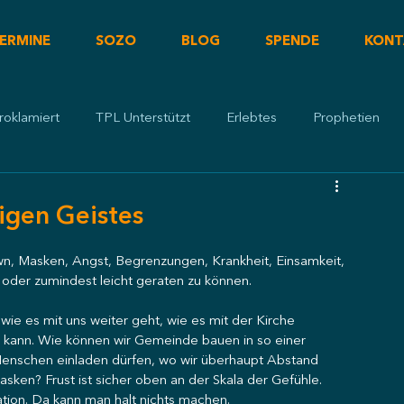
ERMINE
SOZO
BLOG
SPENDE
KONT
roklamiert
TPL Unterstützt
Erlebtes
Prophetien
ligen Geistes
wn, Masken, Angst, Begrenzungen, Krankheit, Einsamkeit, 
 oder zumindest leicht geraten zu können.
ie es mit uns weiter geht, wie es mit der Kirche 
 kann. Wie können wir Gemeinde bauen in so einer 
 Menschen einladen dürfen, wo wir überhaupt Abstand 
sken? Frust ist sicher oben an der Skala der Gefühle. 
ion. Da kann man halt nichts machen.