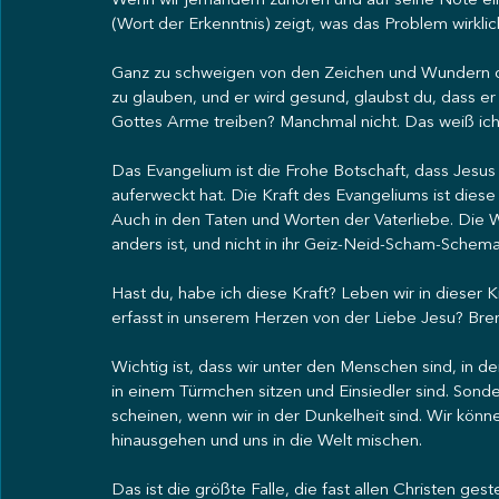
Wenn wir jemandem zuhören und auf seine Nöte eing
(Wort der Erkenntnis) zeigt, was das Problem wirkli
Ganz zu schweigen von den Zeichen und Wundern o
zu glauben, und er wird gesund, glaubst du, dass er u
Gottes Arme treiben? Manchmal nicht. Das weiß ich.
Das Evangelium ist die Frohe Botschaft, dass Jesus 
auferweckt hat. Die Kraft des Evangeliums ist diese
Auch in den Taten und Worten der Vaterliebe. Die W
anders ist, und nicht in ihr Geiz-Neid-Scham-Schema
Hast du, habe ich diese Kraft? Leben wir in dieser K
erfasst in unserem Herzen von der Liebe Jesu? Brenn
Wichtig ist, dass wir unter den Menschen sind, in der
in einem Türmchen sitzen und Einsiedler sind. Sond
scheinen, wenn wir in der Dunkelheit sind. Wir könn
hinausgehen und uns in die Welt mischen.
Das ist die größte Falle, die fast allen Christen g