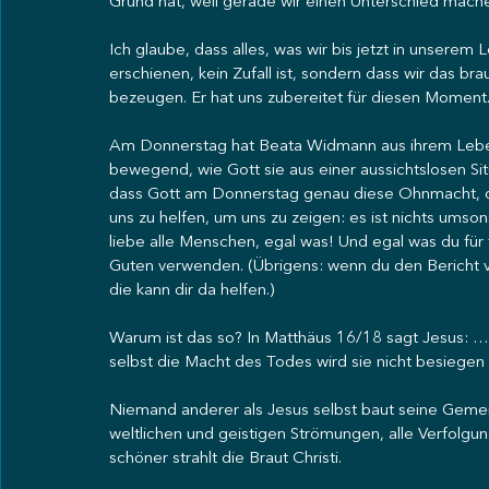
Grund hat, weil gerade wir einen Unterschied mach
Ich glaube, dass alles, was wir bis jetzt in unserem
erschienen, kein Zufall ist, sondern dass wir das br
bezeugen. Er hat uns zubereitet für diesen Momen
Am Donnerstag hat Beata Widmann aus ihrem Leben e
bewegend, wie Gott sie aus einer aussichtslosen Sit
dass Gott am Donnerstag genau diese Ohnmacht, di
uns zu helfen, um uns zu zeigen: es ist nichts umsonst
liebe alle Menschen, egal was! Und egal was du für 
Guten verwenden. (Übrigens: wenn du den Bericht v
die kann dir da helfen.)
Warum ist das so? In Matthäus 16/18 sagt Jesus: 
selbst die Macht des Todes wird sie nicht besiegen
Niemand anderer als Jesus selbst baut seine Gemei
weltlichen und geistigen Strömungen, alle Verfolgun
schöner strahlt die Braut Christi.