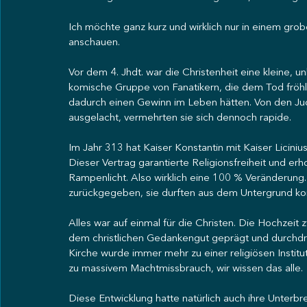
Ich möchte ganz kurz und wirklich nur in einem gro
anschauen.
Vor dem 4. Jhdt. war die Christenheit eine kleine, u
komische Gruppe von Fanatikern, die dem Tod fröhli
dadurch einen Gewinn im Leben hätten. Von den Jud
ausgelacht, vermehrten sie sich dennoch rapide.
Im Jahr 313 hat Kaiser Konstantin mit Kaiser Licin
Dieser Vertrag garantierte Religionsfreiheit und er
Rampenlicht. Also wirklich eine 100 % Veränderung.
zurückgegeben, sie durften aus dem Untergrund k
Alles war auf einmal für die Christen. Die Hochzeit
dem christlichen Gedankengut geprägt und durchdru
Kirche wurde immer mehr zu einer religiösen Institu
zu massivem Machtmissbrauch, wir wissen das alle.
Diese Entwicklung hatte natürlich auch ihre Unterb