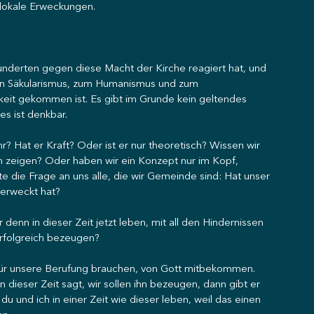
lokale Erweckungen.
underten gegen diese Macht der Kirche reagiert hat, und 
en Säkularismus, zum Humanismus und zum 
keit gekommen ist. Es gibt im Grunde kein geltendes 
es ist denkbar.
r? Hat er Kraft? Oder ist er nur theoretisch? Wissen wir 
h zeigen? Oder haben wir ein Konzept nur im Kopf, 
ute die Frage an uns alle, die wir Gemeinde sind: Hat unser 
ferweckt hat?
 denn in dieser Zeit jetzt leben, mit all den Hindernissen 
rfolgreich bezeugen?
ir für unsere Berufung brauchen, von Gott mitbekommen. 
n dieser Zeit sagt, wir sollen ihn bezeugen, dann gibt er 
u und ich in einer Zeit wie dieser leben, weil das einen 