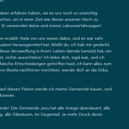
en.
 Leben erfahren haben, sei es uns noch so unwichtig 
auchen, um in einer Zeit wie dieser unseren Herrn zu 
t. Er verwendet deine und meine Lebenserfahrungen!
rzählt. Viele von uns waren dabei, und es war sehr 
uation herausgerettet hat. Weißt du, ich hab mir gedacht, 
ese Verzweiflung in ihrem Leben damals benützt hat, um 
, nichts aussichtslos! Ich liebe dich, egal was, und ich 
falsche Entscheidungen getroffen hast, ich kann alles zum 
on Beata nachhören möchtest, wende dich an die Erika, 
…auf diesen Felsen werde ich meine Gemeinde bauen, und 
 können.
nde! Die Gemeinde Jesu hat alle Kriege überdauert, alle 
g, alle Diktaturen. Im Gegenteil. Je mehr Druck desto 