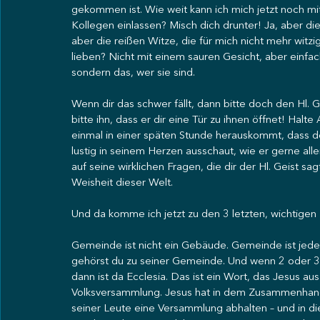
gekommen ist. Wie weit kann ich mich jetzt noch mi
Kollegen einlassen? Misch dich drunter! Ja, aber die 
aber die reißen Witze, die für mich nicht mehr witzig 
lieben? Nicht mit einem sauren Gesicht, aber einfach
sondern das, wer sie sind.
Wenn dir das schwer fällt, dann bitte doch den Hl. G
bitte ihn, dass er dir eine Tür zu ihnen öffnet! Hal
einmal in einer späten Stunde herauskommt, dass de
lustig in seinem Herzen ausschaut, wie er gerne al
auf seine wirklichen Fragen, die dir der Hl. Geist sag
Weisheit dieser Welt.
Und da komme ich jetzt zu den 3 letzten, wichtigen
Gemeinde ist nicht ein Gebäude. Gemeinde ist jeder
gehörst du zu seiner Gemeinde. Und wenn 2 oder 3 
dann ist da Ecclesia. Das ist ein Wort, das Jesus 
Volksversammlung. Jesus hat in dem Zusammenhang g
seiner Leute eine Versammlung abhalten – und in d