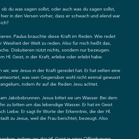
ob du was sagen sollst, oder auch was du sagen sollst, 
t hier in den Versen vorher, dass er schwach und elend war 
 ich?
sieren. Paulus brauchte diese Kraft im Reden. Wie redet 
r Weisheit der Welt zu reden. Also für mich heißt das, 
che. Diskutieren nützt nichts, sondern nur bezeugen. 
 Hl. Geist, in der Kraft, erlebe oder erlebt habe.
r, wie Jesus in der Kraft geredet hat. Er hat selten eine 
eantwortet, was sein Gegenüber wohl nicht einmal gewusst 
Evangelium, indem ihr auf die Reden Jesu achtet.
u am Jakobsbrunnen. Jesus bittet sie um Wasser. Bei dem 
hn zu bitten um das lebendige Wasser. Er hat im Geist 
h Liebe. Er sagt ihr Worte der Erkenntnis, die der Hl. 
adt zu Jesus, weil die Frau berichtet, bezeugt. Also 