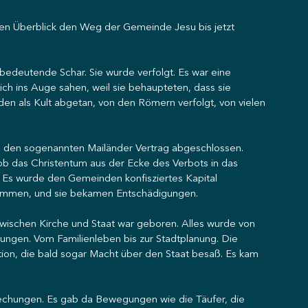
ben Überblick den Weg der Gemeinde Jesu bis jetzt 
nbedeutende Schar. Sie wurde verfolgt. Es war eine 
ch ins Auge sahen, weil sie behaupteten, dass sie 
en als Kult abgetan, von den Römern verfolgt, von vielen 
ius den sogenannten Mailänder Vertrag abgeschlossen. 
hob das Christentum aus der Ecke des Verbots in das 
 Es wurde den Gemeinden konfisziertes Kapital 
ommen, und sie bekamen Entschädigungen.
 zwischen Kirche und Staat war geboren. Alles wurde von 
ngen. Vom Familienleben bis zur Stadtplanung. Die 
tion, die bald sogar Macht über den Staat besaß. Es kam 
rechungen. Es gab da Bewegungen wie die Täufer, die 