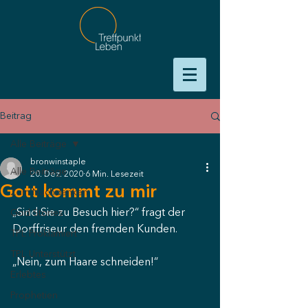
Beitrag
Alle Beiträge
bronwinstaple
Alle Beiträge
20. Dez. 2020
6 Min. Lesezeit
Gott kommt zu mir
Zum Nachdenken
„Sind Sie zu Besuch hier?“ fragt der 
God Stories
Dorffriseur den fremden Kunden.
TPL Proklamiert
TPL Unterstützt
„Nein, zum Haare schneiden!“
Erlebtes
Prophetien