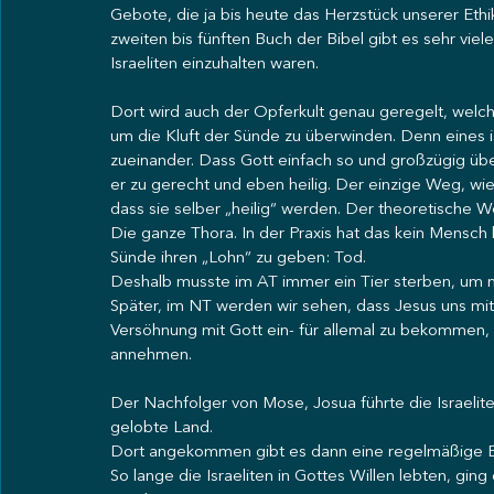
Gebote, die ja bis heute das Herzstück unserer Ethik
zweiten bis fünften Buch der Bibel gibt es sehr vie
Israeliten einzuhalten waren. 
Dort wird auch der Opferkult genau geregelt, wel
um die Kluft der Sünde zu überwinden. Denn eines is
zueinander. Dass Gott einfach so und großzügig übe
er zu gerecht und eben heilig. Der einzige Weg, w
dass sie selber „heilig“ werden. Der theoretische W
Die ganze Thora. In der Praxis hat das kein Mensch 
Sünde ihren „Lohn“ zu geben: Tod. 
Deshalb musste im AT immer ein Tier sterben, um m
Später, im NT werden wir sehen, dass Jesus uns mit 
Versöhnung mit Gott ein- für allemal zu bekommen, 
annehmen. 
Der Nachfolger von Mose, Josua führte die Israelit
gelobte Land. 
Dort angekommen gibt es dann eine regelmäßige Be
So lange die Israeliten in Gottes Willen lebten, ging