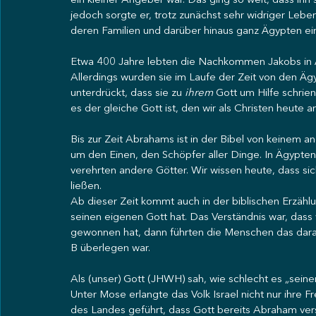
ein kleiner Angeber war. Das ging so weit, dass ihn
jedoch sorgte er, trotz zunächst sehr widriger Leb
deren Familien und darüber hinaus ganz Ägypten ei
Etwa 400 Jahre lebten die Nachkommen Jakobs in Ä
Allerdings wurden sie im Laufe der Zeit von den Ägyp
unterdrückt, dass sie zu 
ihrem
 Gott um Hilfe schrie
es der gleiche Gott ist, den wir als Christen heute a
Bis zur Zeit Abrahams ist in der Bibel von keinem a
um den Einen, den Schöpfer aller Dinge. In Ägypte
verehrten andere Götter. Wir wissen heute, dass si
ließen. 
Ab dieser Zeit kommt auch in der biblischen Erzähl
seinen eigenen Gott hat. Das Verständnis war, dass
gewonnen hat, dann führten die Menschen das darau
B überlegen war. 
Als (unser) Gott (JHWH) sah, wie schlecht es „sein
Unter Mose erlangte das Volk Israel nicht nur ihre 
des Landes geführt, dass Gott bereits Abraham vers