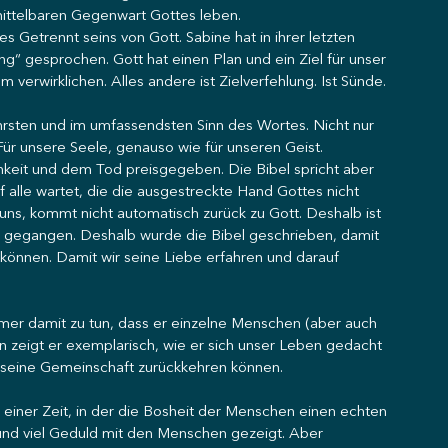
nmittelbaren Gegenwart Gottes leben. 
s Getrennt seins von Gott. Sabine hat in ihrer letzten 
“ gesprochen. Gott hat einen Plan und ein Ziel für unser 
m verwirklichen. Alles andere ist Zielverfehlung. Ist Sünde. 
ahrsten und im umfassendsten Sinn des Wortes. Nicht nur 
Für unsere Seele, genauso wie für unseren Geist. 
hkeit und dem Tod preisgegeben. Die Bibel spricht aber 
 alle wartet, die die ausgestreckte Hand Gottes nicht 
n uns, kommt nicht automatisch zurück zu Gott. Deshalb ist 
gegangen. Deshalb wurde die Bibel geschrieben, damit 
önnen. Damit wir seine Liebe erfahren und darauf 
er damit zu tun, dass er einzelne Menschen (aber auch 
 zeigt er exemplarisch, wie er sich unser Leben gedacht 
in seine Gemeinschaft zurückkehren können. 
 einer Zeit, in der die Bosheit der Menschen einen echten 
und viel Geduld mit den Menschen gezeigt. Aber 