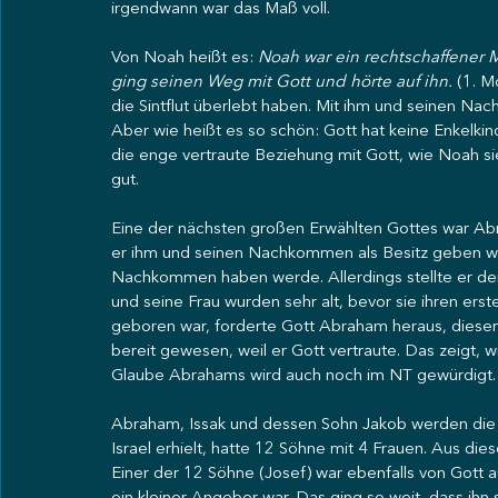
irgendwann war das Maß voll. 
Von Noah heißt es: 
Noah war ein rechtschaffener 
ging seinen Weg mit Gott und hörte auf ihn.
 (1. M
die Sintflut überlebt haben. Mit ihm und seinen Na
Aber wie heißt es so schön: Gott hat keine Enkelkin
die enge vertraute Beziehung mit Gott, wie Noah si
gut. 
Eine der nächsten großen Erwählten Gottes war Abrah
er ihm und seinen Nachkommen als Besitz geben woll
Nachkommen haben werde. Allerdings stellte er de
und seine Frau wurden sehr alt, bevor sie ihren ers
geboren war, forderte Gott Abraham heraus, diese
bereit gewesen, weil er Gott vertraute. Das zeigt,
Glaube Abrahams wird auch noch im NT gewürdigt.
Abraham, Issak und dessen Sohn Jakob werden die E
Israel erhielt, hatte 12 Söhne mit 4 Frauen. Aus di
Einer der 12 Söhne (Josef) war ebenfalls von Gott a