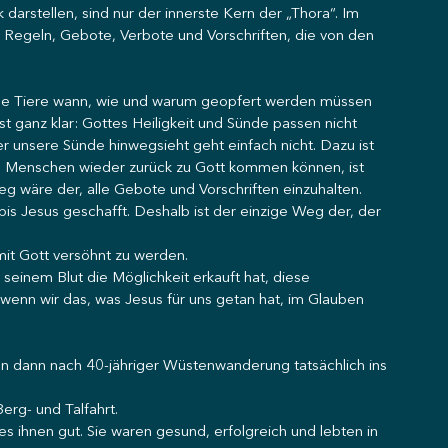
 darstellen, sind nur der innerste Kern der „Thora“. Im 
le Regeln, Gebote, Verbote und Vorschriften, die von den 
che Tiere wann, wie und warum geopfert werden müssen 
t ganz klar: Gottes Heiligkeit und Sünde passen nicht 
r unsere Sünde hinwegsieht geht einfach nicht. Dazu ist 
ie Menschen wieder zurück zu Gott kommen können, ist 
eg wäre der, alle Gebote und Vorschriften einzuhalten. 
bis Jesus geschafft. Deshalb ist der einzige Weg der, der 
it Gott versöhnt zu werden. 
seinem Blut die Möglichkeit erkauft hat, diese 
wenn wir das, was Jesus für uns getan hat, im Glauben 
en dann nach 40-jähriger Wüstenwanderung tatsächlich ins 
rg- und Talfahrt. 
 es ihnen gut. Sie waren gesund, erfolgreich und lebten in 