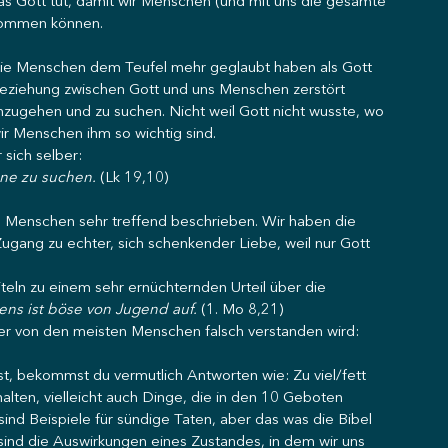
was Gott tut, damit wir Menschen (und mit uns die gesamte 
kommen können. 
 die Menschen dem Teufel mehr geglaubt haben als Gott 
Beziehung zwischen Gott und uns Menschen zerstört 
ugehen und zu suchen. Nicht weil Gott nicht wusste, wo 
ir Menschen ihm so wichtig sind. 
sich selber: 
ne zu suchen.
 (Lk 19,10) 
s Menschen sehr treffend beschrieben. Wir haben die 
gang zu echter, sich schenkender Liebe, weil nur Gott 
eln zu einem sehr ernüchternden Urteil über die 
ns ist böse von Jugend auf.
 (1. Mo 8,21) 
der von den meisten Menschen falsch verstanden wird: 
st, bekommst du vermutlich Antworten wie: Zu viel/fett 
lten, vielleicht auch Dinge, die in den 10 Geboten 
nd Beispiele für sündige Taten, aber das was die Bibel 
 sind die Auswirkungen eines Zustandes, in dem wir uns 