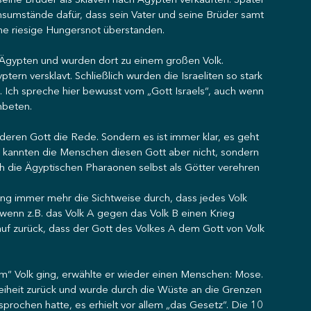
 seine Brüder als Sklaven nach Ägypten verkauften. Später 
ensumstände dafür, dass sein Vater und seine Brüder samt 
ne riesige Hungersnot überstanden. 
gypten und wurden dort zu einem großen Volk. 
tern versklavt. Schließlich wurden die Israeliten so stark 
n. Ich spreche hier bewusst vom „Gott Israels“, auch wenn 
nbeten. 
nderen Gott die Rede. Sondern es ist immer klar, es geht 
n kannten die Menschen diesen Gott aber nicht, sondern 
ch die Ägyptischen Pharaonen selbst als Götter verehren 
ung immer mehr die Sichtweise durch, dass jedes Volk 
 wenn z.B. das Volk A gegen das Volk B einen Krieg 
f zurück, dass der Gott des Volkes A dem Gott von Volk 
em“ Volk ging, erwählte er wieder einen Menschen: Mose. 
Freiheit zurück und wurde durch die Wüste an die Grenzen 
prochen hatte, es erhielt vor allem „das Gesetz“. Die 10 