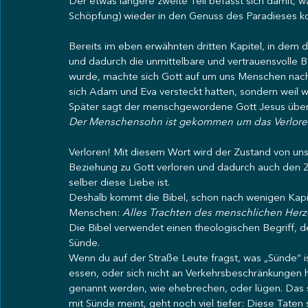
Der etwas längere zweite Teil befasst sich damit, 
Schöpfung) wieder in den Genuss des Paradieses 
Bereits im eben erwähnten dritten Kapitel, in dem
und dadurch die unmittelbare und vertrauensvolle 
wurde, machte sich Gott auf um uns Menschen nachz
sich Adam und Eva versteckt hatten, sondern weil w
Später sagt der menschgewordene Gott Jesus über 
Der Menschensohn ist gekommen um das Verlore
Verloren! Mit diesem Wort wird der Zustand von un
Beziehung zu Gott verloren und dadurch auch den Zu
selber diese Liebe ist. 
Deshalb kommt die Bibel, schon nach wenigen Kapit
Menschen: 
Alles Trachten des menschlichen Herze
Die Bibel verwendet einen theologischen Begriff, 
Sünde. 
Wenn du auf der Straße Leute fragst, was „Sünde“ i
essen, oder sich nicht an Verkehrsbeschränkungen ha
genannt werden, wie ehebrechen, oder lügen. Das si
mit Sünde meint, geht noch viel tiefer: Diese Taten