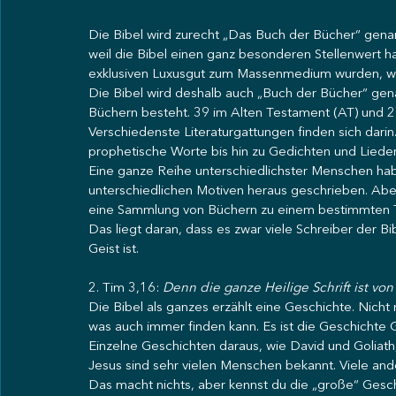
Die Bibel wird zurecht „Das Buch der Bücher“ genannt
weil die Bibel einen ganz besonderen Stellenwert 
exklusiven Luxusgut zum Massenmedium wurden, wurd
Die Bibel wird deshalb auch „Buch der Bücher“ genan
Büchern besteht. 39 im Alten Testament (AT) und 
Verschiedenste Literaturgattungen finden sich darin.
prophetische Worte bis hin zu Gedichten und Lieder
Eine ganze Reihe unterschiedlichster Menschen hab
unterschiedlichen Motiven heraus geschrieben. Aber
eine Sammlung von Büchern zu einem bestimmten 
Das liegt daran, dass es zwar viele Schreiber der Bib
Geist ist. 
2. Tim 3,16: 
Denn die ganze Heilige Schrift ist v
Die Bibel als ganzes erzählt eine Geschichte. Nicht
was auch immer finden kann. Es ist die Geschichte 
Einzelne Geschichten daraus, wie David und Goliath
Jesus sind sehr vielen Menschen bekannt. Viele ande
Das macht nichts, aber kennst du die „große“ Gesch