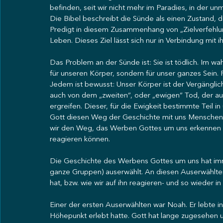
befinden, seit wir nicht mehr im Paradies, in der u
Die Bibel beschreibt die Sünde als einen Zustand, de
Predigt in diesem Zusammenhang von „Zielverfehlung
Leben. Dieses Ziel lässt sich nur in Verbindung mit ih
Das Problem an der Sünde ist: Sie ist tödlich. Im w
für unseren Körper, sondern für unser ganzes Sein. 
Jedem ist bewusst: Unser Körper ist der Vergänglic
auch von dem „zweiten“, oder „ewigen“ Tod, der auf
ergreifen. Dieser, für die Ewigkeit bestimmte Teil i
Gott diesen Weg der Geschichte mit uns Menschen 
wir den Weg, das Werben Gottes um uns erkennen k
reagieren können.
Die Geschichte des Werbens Gottes um uns hat imm
ganze Gruppen) auserwählt. An diesen Auserwählten
hat, bzw. wie wir auf ihn reagieren- und so wieder 
Einer der ersten Auserwählten war Noah. Er lebte in
Höhepunkt erlebt hatte. Gott hat lange zugesehen 