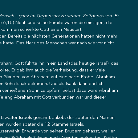
Mensch – ganz im Gegensatz zu seinen Zeitgenossen. Er 
o 6,10) Noah und seine Familie waren die einzigen, die 
chkommen schenkte Gott einen Neustart. 
der. Bereits die nächsten Generationen hatten nicht mehr 
e hatte. Das Herz des Menschen war nach wie vor nicht 
am. Gott führte ihn in ein Land (das heutige Israel), das 
te. Er gab ihm auch die Verheißung, dass er viele 
n Glauben von Abraham auf eine harte Probe: Abraham 
ten Sohn Isaak bekamen. Und als Isaak dann endlich 
n verheißenen Sohn zu opfern. Selbst dazu wäre Abraham 
 wie eng Abraham mit Gott verbunden war und dieser 
 
rzväter Israels genannt. Jakob, der später den Namen 
esen wurden später die 12 Stämme Israels. 
userwählt. Er wurde von seinen Brüdern gehasst, weil er 