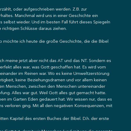
zählt, oder aufgeschrieben werden. Z.B. zur 
haltes. Manchmal wird uns in einer Geschichte ein 
s selbst wieder. Und im besten Fall führt dieses Spiegeln 
 richtigen Schlüsse daraus ziehen. 
b möchte ich heute die große Geschichte, die die Bibel 
Ich meine jetzt aber nicht das AT und das NT. Sondern es 
erfekt alles war, was Gott geschaffen hat. Es wird vom 
iteinander im Reinen war. Wo es keine Umweltzerstörung 
chtigkeit, keine Beziehungsdramen und vor allem keinen 
 den Menschen, zwischen den Menschen untereinander 
g. Alles war gut. Weil Gott alles gut gemacht hatte. 
en im Garten Eden gedauert hat. Wir wissen nur, dass es 
s verloren ging. Mit all den negativen Konsequenzen, mit 
tten Kapitel des ersten Buches der Bibel. D.h. der erste 