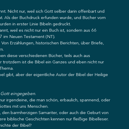
. Nicht nur, weil sich Gott selber darin offenbart und 
hat. Als der Buchdruck erfunden wurde, und Bücher vom 
en in erster Linie Bibeln gedruckt. 
nt, weil es nicht nur ein Buch ist, sondern aus 66 
27 im Neuen Testament (NT). 
 Von Erzählungen, historischen Berichten, über Briefe, 
n. 
en diese verschiedenen Bücher, teils auch aus 
 trotzdem ist die Bibel ein Ganzes und eben nicht nur 
Thema. 
el gibt, aber der eigentliche Autor der Bibel der Heilige 
on Gott eingegeben
.
 nur irgendeine, die man schön, erbaulich, spannend, oder 
Gottes mit uns Menschen. 
, den barmherzigen Samariter, oder auch die Geburt von 
re biblische Geschichten kennen nur fleißige Bibelleser. 
ichte der Bibel? 