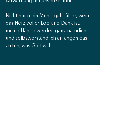
Auswirkung auf unsere Hände.
Nicht nur mein Mund geht über, wenn 
das Herz voller Lob und Dank ist, 
meine Hände werden ganz natürlich 
und selbstverständlich anfangen das 
zu tun, was Gott will.
Sabine hat euch bei der 20 Jahr Feier 
ein Bild unserer Vision von der 
Gemeinde gezeichnet. Dieses 
Männlein mit dem erneuerten, 
lebendigen, hingegebenen Herzen, 
mit den Augen und Ohren, die 
gleichzeitig beim HG, aber auch bei 
den Nöten der Mitmenschen sind und 
dessen Denken von der Weisheit und 
Wahrheit Gottes geprägt ist.