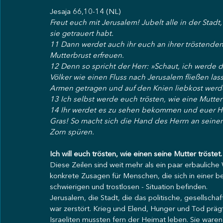
Jesaja 66,10-14 (NL)
Freut euch mit Jerusalem! Jubelt alle in der Stadt, d
sie getrauert habt.
11 Dann werdet auch ihr euch an ihrer tröstenden 
Mutterbrust erfreuen.
12 Denn so spricht der Herr: »Schaut, ich werde
Völker wie einen Fluss nach Jerusalem fließen las
Armen getragen und auf den Knien liebkost werd
13 Ich selbst werde euch trösten, wie eine Mutter i
14 Ihr werdet es zu sehen bekommen und euer Her
Gras! So macht sich die Hand des Herrn an seinen
Zorn spüren.
Ich will euch trösten, wie einen seine Mutter tröstet.
Diese Zeilen sind weit mehr als ein paar erbauliche W
konkrete Zusagen für Menschen, die sich in einer b
schwierigen und trostlosen - Situation befinden.
Jerusalem, die Stadt, die das politische, gesellscha
war zerstört. Krieg und Elend, Hunger und Tod prä
Israeliten mussten fern der Heimat leben. Sie waren