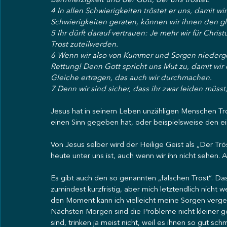
Barmherzigkeit und der Gott, der uns tröstet.
4 In allen Schwierigkeiten tröstet er uns, damit
Schwierigkeiten geraten, können wir ihnen den gl
5 Ihr dürft darauf vertrauen: Je mehr wir für Chris
Trost zuteilwerden.
6 Wenn wir also von Kummer und Sorgen niederged
Rettung! Denn Gott spricht uns Mut zu, damit wir
Gleiche ertragen, das auch wir durchmachen.
7 Denn wir sind sicher, dass ihr zwar leiden müsst
Jesus hat in seinem Leben unzähligen Menschen Tro
einen Sinn gegeben hat, oder beispielsweise den e
Von Jesus selber wird der Heilige Geist als „Der Trös
heute unter uns ist, auch wenn wir ihn nicht sehen. A
Es gibt auch den so genannten „falschen Trost“. Das
zumindest kurzfristig, aber mich letztendlich nicht we
den Moment kann ich vielleicht meine Sorgen verge
Nächsten Morgen sind die Probleme nicht kleiner g
sind, trinken ja meist nicht, weil es ihnen so gut sc