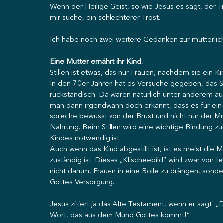
Wenn der Heilige Geist, so wie Jesus es sagt, der Trö
mir suche, ein schlechterer Trost.
Ich habe noch zwei weitere Gedanken zur mütterlic
Eine Mutter ernährt ihr Kind.
Stillen ist etwas, das nur Frauen, nachdem sie ein 
In den 70er Jahren hat es Versuche gegeben, das Sti
rückständisch. Da waren natürlich unter anderem auc
man dann irgendwann doch erkannt, dass es für ein B
spreche bewusst von der Brust und nicht nur der Mutt
Nahrung. Beim Stillen wird eine wichtige Bindung zu
Kindes notwendig ist.
Auch wenn das Kind abgestillt ist, ist es meist die M
zuständig ist. Dieses „Klischeebild“ wird zwar von 
nicht darum, Frauen in eine Rolle zu drängen, sonder
Gottes Versorgung.
Jesus zitiert ja das Alte Testament, wenn er sagt: „
Wort, das aus dem Mund Gottes kommt!“