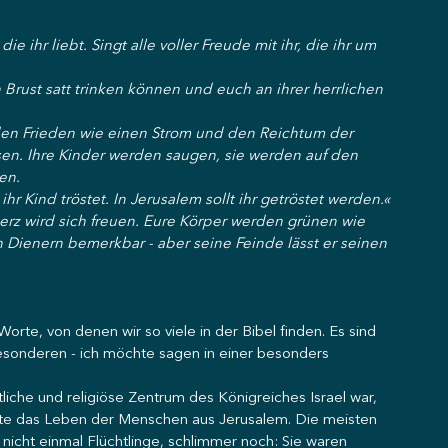
ie ihr liebt. Singt alle voller Freude mit ihr, die ihr um 
Brust satt trinken können und euch an ihrer herrlichen 
 den Frieden wie einen Strom und den Reichtum der 
sen. Ihre Kinder werden saugen, sie werden auf den 
en.
hr Kind tröstet. In Jerusalem sollt ihr getröstet werden.«
z wird sich freuen. Eure Körper werden grünen wie 
 Dienern bemerkbar - aber seine Feinde lässt er seinen 
orte, von denen wir so viele in der Bibel finden. Es sind 
esonderen - ich möchte sagen in einer besonders 
ftliche und religiöse Zentrum des Königreiches Israel war, 
gte das Leben der Menschen aus Jerusalem. Die meisten 
 nicht einmal Flüchtlinge, schlimmer noch: Sie waren 