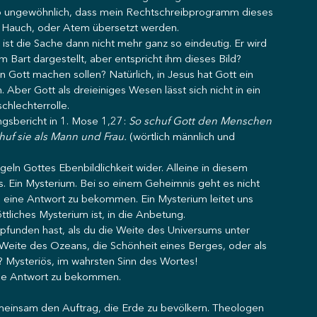
h so ungewöhnlich, dass mein Rechtschreibprogramm dieses 
, Hauch, oder Atem übersetzt werden.
ist die Sache dann nicht mehr ganz so eindeutig. Er wird 
 Bart dargestellt, aber entspricht ihm dieses Bild?
von Gott machen sollen? Natürlich, in Jesus hat Gott ein 
ber Gott als dreieiniges Wesen lässt sich nicht in ein 
chlechterrolle.
gsbericht in 1. Mose 1,27: 
So schuf Gott den Menschen 
chuf sie als Mann und Frau.
 (wörtlich männlich und 
ln Gottes Ebenbildlichkeit wider. Alleine in diesem 
s. Ein Mysterium. Bei so einem Geheimnis geht es nicht 
n eine Antwort zu bekommen. Ein Mysterium leitet uns 
liches Mysterium ist, in die Anbetung.
pfunden hast, als du die Weite des Universums unter 
Weite des Ozeans, die Schönheit eines Berges, oder als 
? Mysteriös, im wahrsten Sinn des Wortes!
 eine Antwort zu bekommen.
meinsam den Auftrag, die Erde zu bevölkern. Theologen 