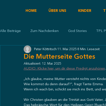
HOME
ÜBER UNS
KINDER
T
Alle Beiträge
Zum Nachdenken
God Stories
TPL P
Peter Köttritsch
11. Mai 2025
8 Min. Lesezeit
Predigt
Die Mutterseite Gottes
Aktualisiert:
12. Mai 2025
AUDIO: Klicke hier, um dir diese Predigt anzuhören
.
„Ich glaube, meine Mutter versteht nichts von Kinde
Wie kommst du denn darauf?", fragt Tante Emma.
Wenn ich wach bin, schickt sie mich ins Bett, und w
Wir Christen glauben an die Trinität aus Gott Vater,
Das hebräische Wort für den Heiligen Geist (Ruach