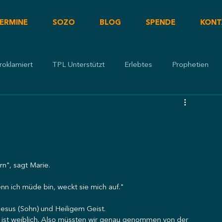
ERMINE
SOZO
BLOG
SPENDE
KONT
roklamiert
TPL Unterstützt
Erlebtes
Prophetien
rn", sagt Marie.
enn ich müde bin, weckt sie mich auf."
 Jesus (Sohn) und Heiligem Geist.
) ist weiblich. Also müssten wir genau genommen von der 