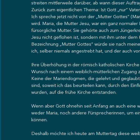
streiten mittlerweile darüber, ab wann dieser Auftra
Zurück zum eigentlichen Thema: Ist Gott „nur“ Vater
Ich spreche jetzt nicht von der „Mutter Gottes“ (Mari
wird. Maria, die Mutter Jesu, war ein ganz normaler
fürsorgliche Mutter. Sie gehörte auch zum Jüngerkre
Jesu nicht geflohen ist, sondern mit ihm unter dem K
Bezeichnung „Mutter Gottes“ würde sie nach meiner
ich, selber niemals angestrebt hat, und der auch von
Ihre Überhöhung in der römisch katholischen Kirche 
Wunsch nach einem weiblich-mütterlichen Zugang z
Keine der Mariendogmen, die gelehrt und geglaubt 
sind, soweit ich das beurteilen kann, durch den Einf
wurden, auf die frühe Kirche entstanden.
Wenn aber Gott ohnehin seit Anfang an auch eine we
weder Maria, noch andere Fürsprecherinnen, um ein
können.
Deshalb möchte ich heute am Muttertag diese weibl