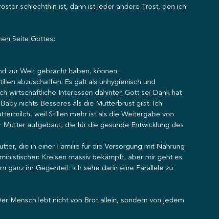
ster schlechthin ist, dann ist jeder andere Trost, den ich 
hen Seite Gottes:
Kind zur Welt gebracht haben, können.
llen abzuschaffen. Es galt als unhygienisch und 
h wirtschaftliche Interessen dahinter. Gott sei Dank hat 
aby nichts Besseres als die Mutterbrust gibt. Ich 
ermilch, weil Stillen mehr ist als die Weitergabe von 
r Mutter aufgebaut, die für die gesunde Entwicklung des 
utter, die in einer Familie für die Versorgung mit Nahrung 
feministischen Kreisen massiv bekämpft, aber mir geht es 
n ganz im Gegenteil: Ich sehe darin eine Parallele zu 
Der Mensch lebt nicht von Brot allein, sondern von jedem 