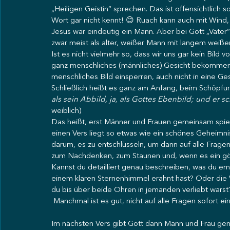
„Heiligen Geistin“ sprechen. Das ist offensichtlic
Wort gar nicht kennt! 😊 Ruach kann auch mit Wind
Jesus war eindeutig ein Mann. Aber bei Gott „Vater“ 
zwar meist als alter, weißer Mann mit langem weißem
Ist es nicht vielmehr so, dass wir uns gar kein Bild 
ganz menschliches (männliches) Gesicht bekommen. A
menschliches Bild einsperren, auch nicht in eine Ges
Schließlich heißt es ganz am Anfang, beim Schöpfun
als sein Abbild, ja, als Gottes Ebenbild; und er s
weiblich)
Das heißt, erst Männer und Frauen gemeinsam spiege
einen Vers liegt so etwas wie ein schönes Geheimni
darum, es zu entschlüsseln, um dann auf alle Frage
zum Nachdenken, zum Staunen und, wenn es ein gött
Kannst du detailliert genau beschreiben, was du em
einem klaren Sternenhimmel erahnt hast? Oder die 
du bis über beide Ohren in jemanden verliebt warst
 Manchmal ist es gut, nicht auf alle Fragen sofort
Im nächsten Vers gibt Gott dann Mann und Frau ge