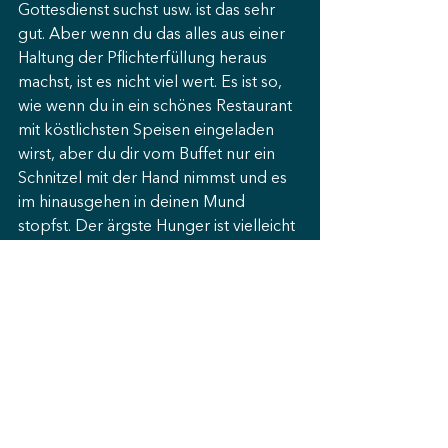
Gottesdienst suchst usw. ist das sehr 
gut. Aber wenn du das alles aus einer 
Haltung der Pflichterfüllung heraus 
machst, ist es nicht viel wert. Es ist so, 
wie wenn du in ein schönes Restaurant 
mit köstlichsten Speisen eingeladen 
wirst, aber du dir vom Buffet nur ein 
Schnitzel mit der Hand nimmst und es 
im hinausgehen in deinen Mund 
stopfst. Der ärgste Hunger ist vielleicht 
gestillt, aber das, was dieses 
Restaurant ausmacht, hast du nicht 
erfahren. Dafür hättest du dir etwas 
mehr Zeit nehmen müssen. 
Jesus wartet auf dich. Jeden Tag, jede 
Stunde, jeden Augenblick deines 
Lebens will er mit dir verbringen. 
Aber es ist auch ganz wichtig, dass du 