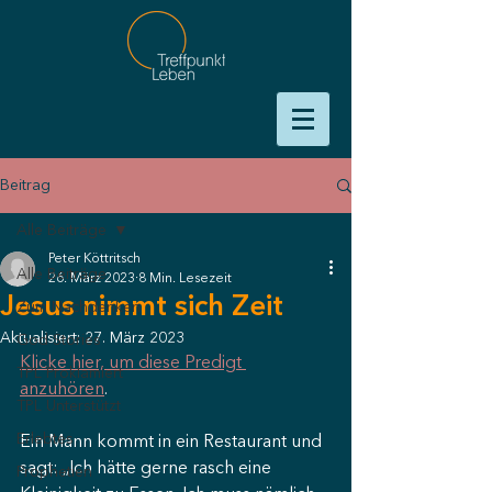
Beitrag
Alle Beiträge
Peter Köttritsch
Alle Beiträge
26. März 2023
8 Min. Lesezeit
Jesus nimmt sich Zeit
Zum Nachdenken
Aktualisiert:
27. März 2023
God Stories
Klicke hier, um diese Predigt 
TPL Proklamiert
anzuhören
.
TPL Unterstützt
Erlebtes
Ein Mann kommt in ein Restaurant und 
sagt: „Ich hätte gerne rasch eine 
Prophetien