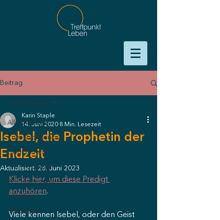
Beitrag
Alle Beiträge
Karin Staple
Alle Beiträge
14. Juni 2020
8 Min. Lesezeit
Isebel, die Prophetin der
Zum Nachdenken
Endzeit
God Stories
TPL Proklamiert
Aktualisiert:
28. Juni 2023
Klicke hier, um diese Predigt 
TPL Unterstützt
anzuhören
.
Erlebtes
Prophetien
Viele kennen Isebel, oder den Geist 