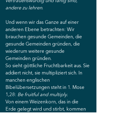
vertrauenswürdig und fähig sind, 
andere zu lehren
.
Und wenn wir das Ganze auf einer 
anderen Ebene betrachten: Wir 
brauchen gesunde Gemeinden, die 
gesunde Gemeinden gründen, die 
wiederum weitere gesunde 
Gemeinden gründen.
So sieht göttliche Fruchtbarkeit aus. Sie 
addiert nicht, sie multipliziert sich. In 
manchen englischen 
Bibelübersetzungen steht in 1. Mose 
1,28: 
Be fruitful and multiply.
Von einem Weizenkorn, das in die 
Erde gelegt wird und stirbt, kommen 
50-60 neue Körner. Wenn man die 50 
wieder aussäht, erhält man bei der 
nächsten Ernte 2.500. und drei 