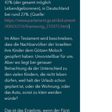
43% (der gesamt möglich 
Lebendgeborenen), in Deutschland 
bei rund 23%. [Quelle: 
https://www.parlament.gv.at/dokument
/XXV/I/216/fnameorig_355873.html
]
Im Alten Testament wird beschrieben, 
dass die Nachbarvölker der Israeliten 
ihre Kinder dem Götzen Moloch 
geopfert haben. Unvorstellbar für uns. 
Aber wo liegt bei genauer 
Betrachtung da der Unterschied zu 
den vielen Kindern, die nicht leben 
dürfen, weil halt der Urlaub schon 
geplant ist, oder die Wohnung, oder 
das Auto, sonst zu klein werden 
würde?
Das ist das Ergebnis, wenn der Fürst 