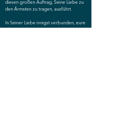
diesen großen Auftrag, Seine Liebe zu 
den Ärmsten zu tragen, ausführt.
In Seiner Liebe innigst verbunden, eure
Alice & Martin
Spenden bitte an:
Hilfe die ankommt
IBAN: AT66 1200 0516 0720
0373
BIC: BKAUATWW
Verwendungszweck:
Care of Creation
Hilfe die ankommt
Fabriksgasse 19
2340 Mödling
ZVR-Zahl: 860 764 403