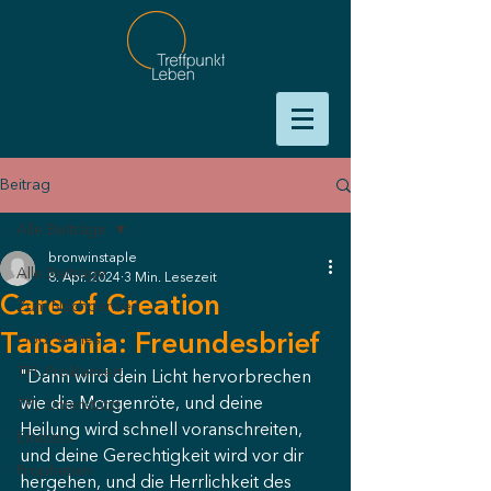
Beitrag
Alle Beiträge
bronwinstaple
Alle Beiträge
8. Apr. 2024
3 Min. Lesezeit
Care of Creation
Zum Nachdenken
Tansania: Freundesbrief
God Stories
TPL Proklamiert
"Dann wird dein Licht hervorbrechen 
wie die Morgenröte, und deine 
TPL Unterstützt
Heilung wird schnell voranschreiten, 
Erlebtes
und deine Gerechtigkeit wird vor dir 
Prophetien
hergehen, und die Herrlichkeit des 