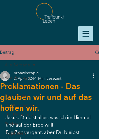
Beitrag
Alle Beiträge
bronwinstaple
Alle Beiträge
2. Apr. 2024
1 Min. Lesezeit
Proklamationen - Das
Zum Nachdenken
glauben wir und auf das
God Stories
TPL Proklamiert
hoffen wir.
TPL Unterstützt
Jesus, Du bist alles, was ich im Himmel 
Erlebtes
und auf der Erde will!
Die Zeit vergeht, aber Du bleibst 
Prophetien