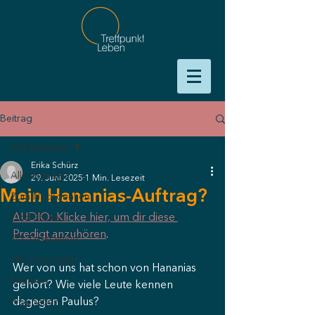
Beitrag
Alle Beiträge
Erika Schürz
Alle Beiträge
29. Juni 2025
1 Min. Lesezeit
Mein Hananias-Auftrag?
Zum Nachdenken
AUDIO: Klicke hier, um dir diese 
God Stories
Predigt anzuhören
.
TPL Proklamiert
TPL Unterstützt
Wer von uns hat schon von Hananias 
Erlebtes
gehört? Wie viele Leute kennen 
dagegen Paulus?
Prophetien