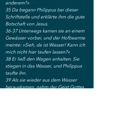
anderem?«
35 Da begann Philippus bei dieser 
Schriftstelle und erklärte ihm die gute 
Botschaft von Jesus.
36-37 Unterwegs kamen sie an einem 
Gewässer vorbei, und der Hofbeamte 
meinte: »Sieh, da ist Wasser! Kann ich 
mich nicht hier taufen lassen?«
38 Er ließ den Wagen anhalten. Sie 
stiegen in das Wasser, und Philippus 
taufte ihn.
39 Als sie wieder aus dem Wasser 
herauskamen, nahm der Geist Gottes 
Philippus fort und der Hofbeamte sah 
ihn nicht mehr. Aber er setzte seine 
Reise voller Freude fort.
40 Philippus fand sich in der Stadt 
Aschdod 
[ca. 40km] 
wieder. Er 
verkündete die Botschaft Gottes dort 