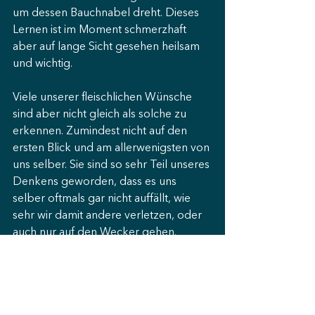
um dessen Bauchnabel dreht. Dieses 
Lernen ist im Moment schmerzhaft 
aber auf lange Sicht gesehen heilsam 
und wichtig. 
Viele unserer fleischlichen Wünsche 
sind aber nicht gleich als solche zu 
erkennen. Zumindest nicht auf den 
ersten Blick und am allerwenigsten von 
uns selber. Sie sind so sehr Teil unseres 
Denkens geworden, dass es uns 
selber oftmals gar nicht auffällt, wie 
sehr wir damit andere verletzen, oder 
auch nur auf den Wecker gehen. 
Genau deshalb brauchen wir 
einander
! 
So wie Dax letzte Woche gesagt hat: 
Du kannst alleine für dich gläubig sein. 