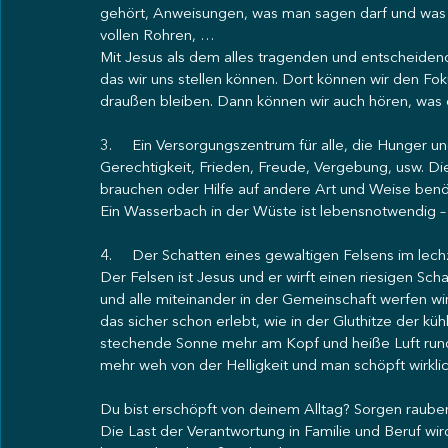
gehört, Anweisungen, was man sagen darf und was nic
vollen Rohren, …
Mit Jesus als dem alles tragenden und entscheidend
das wir uns stellen können. Dort können wir den Fok
draußen bleiben. Dann können wir auch hören, was e
3.     Ein Versorgungszentrum für alle, die Hunger
Gerechtigkeit, Frieden, Freude, Vergebung, usw. Die
brauchen oder Hilfe auf andere Art und Weise benö
Ein Wasserbach in der Wüste ist lebensnotwendig – 
4.     Der Schatten eines gewaltigen Felsens im le
Der Felsen ist Jesus und er wirft einen riesigen S
und alle miteinander in der Gemeinschaft werfen wi
das sicher schon erlebt, wie in der Gluthitze der küh
stechende Sonne mehr am Kopf und heiße Luft rundhe
mehr weh von der Helligkeit und man schöpft wirkli
Du bist erschöpft von deinem Alltag? Sorgen rauben
Die Last der Verantwortung in Familie und Beruf wi