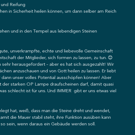
ng und Reifung
chen in Sicherheit heilen können, um dann selber am Reich 
rehen und in den Tempel aus lebendigen Steinen 
ute, unverkrampfte, echte und liebevolle Gemeinschaft 
tschaft der Mitglieder, sich formen zu lassen, zu tun. 😊 
h sehr herausgefordert – aber es hat sich ausgezahlt! Wir 
hen anzuschauen und von Gott heilen zu lassen. Er liebt 
 dann unser volles Potential ausschöpfen können! Aber 
it der starken OP Lampe draufscheinen darf, damit quasi 
 schlecht ist für uns. Und IMMER  gibt er uns etwas viel 
legt hat, weiß, dass man die Steine dreht und wendet, 
mit die Mauer stabil steht, ihre Funktion ausüben kann 
s so sein, wenn daraus ein Gebäude werden soll.