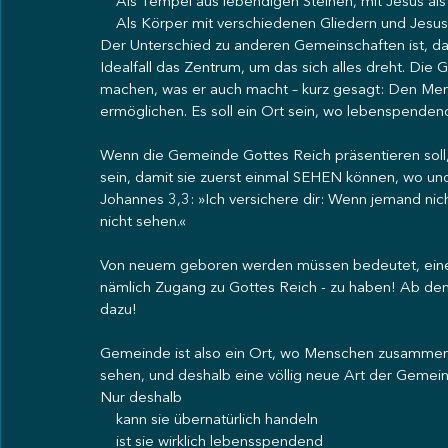
    Als Tempel aus lebendigen Steinen, mit Jesus al
    Als Körper mit verschiedenen Gliedern und Jesus 
Der Unterschied zu anderen Gemeinschaften ist, das
Idealfall das Zentrum, um das sich alles dreht. Die G
machen, was er auch macht – kurz gesagt: Den Men
ermöglichen. Es soll ein Ort sein, wo lebenspenden
Wenn die Gemeinde Gottes Reich präsentieren soll
sein, damit sie zuerst einmal SEHEN können, wo und 
Johannes 3,3: »Ich versichere dir: Wenn jemand ni
nicht sehen.«
Von neuem geboren werden müssen bedeutet, einen
nämlich Zugang zu Gottes Reich - zu haben! Ab de
dazu!
Gemeinde ist also ein Ort, wo Menschen zusammenk
sehen, und deshalb eine völlig neue Art der Gemei
Nur deshalb
    kann sie übernatürlich handeln
    ist sie wirklich lebensspendend