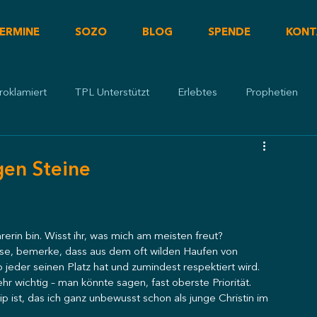
ERMINE
SOZO
BLOG
SPENDE
KONT
roklamiert
TPL Unterstützt
Erlebtes
Prophetien
gen Steine
rerin bin. Wisst ihr, was mich am meisten freut?
asse, bemerke, dass aus dem oft wilden Haufen von 
jeder seinen Platz hat und zumindest respektiert wird.
 wichtig – man könnte sagen, fast oberste Priorität.
ip ist, das ich ganz unbewusst schon als junge Christin im 