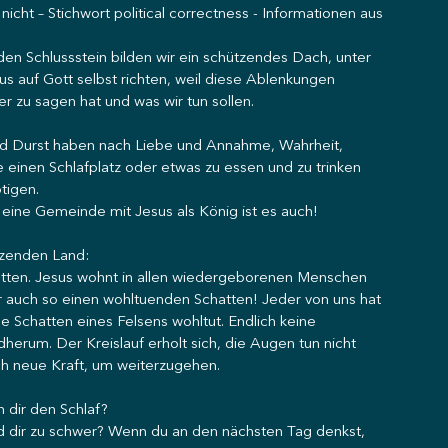
ht – Stichwort political correctness - Informationen aus 
en Schlussstein bilden wir ein schützendes Dach, unter 
us auf Gott selbst richten, weil diese Ablenkungen 
r zu sagen hat und was wir tun sollen.
 und Durst haben nach Liebe und Annahme, Wahrheit, 
 einen Schlafplatz oder etwas zu essen und zu trinken 
tigen.
eine Gemeinde mit Jesus als König ist es auch!
chzenden Land:
chatten. Jesus wohnt in allen wiedergeborenen Menschen 
r auch so einen wohltuenden Schatten! Jeder von uns hat 
le Schatten eines Felsens wohltut. Endlich keine 
rum. Der Kreislauf erholt sich, die Augen tun nicht 
ch neue Kraft, um weiterzugehen.
 dir den Schlaf?
rd dir zu schwer? Wenn du an den nächsten Tag denkst, 