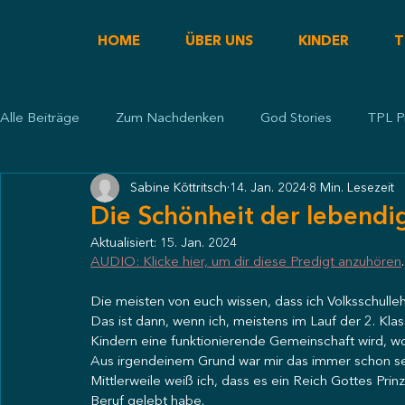
HOME
ÜBER UNS
KINDER
T
Alle Beiträge
Zum Nachdenken
God Stories
TPL P
Sabine Köttritsch
14. Jan. 2024
8 Min. Lesezeit
Predigt
Die Schönheit der lebendi
Aktualisiert:
15. Jan. 2024
AUDIO: Klicke hier, um dir diese Predigt anzuhören
.
Die meisten von euch wissen, dass ich Volksschulleh
Das ist dann, wenn ich, meistens im Lauf der 2. Kl
Kindern eine funktionierende Gemeinschaft wird, wo 
Aus irgendeinem Grund war mir das immer schon sehr
Mittlerweile weiß ich, dass es ein Reich Gottes Prinz
Beruf gelebt habe.