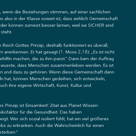
, wenn die Beziehungen stimmen, auf einer sachlichen 
also in der Klasse soweit ist, dass wirklich Gemeinschaft 
inder können zumeist besser lernen, weil sie SICHER sind 
steht.
n Reich Gottes Prinzip, deshalb funktioniert es überall, 
 anerkennen. Er hat gesagt (1. Mose 2,18): „Es ist nicht 
 Gehilfin machen, die zu ihm passt.“ Dann kam der Auftrag 
nd wusste, dass Menschen zusammenleben werden. Es ist 
n und dazu zu gehören. Wenn diese Gemeinschaft dann 
ln hat, können Menschen gedeihen, sich entwickeln, 
ch ihre eigene Wirtschaft, Kunst, Kultur und 
Prinzip ist Einsamkeit! Zitat aus Planet Wissen: 
sikofaktor für die Gesundheit. Das haben 
t. Wer sich sozial isoliert fühlt, hat ein viel größeres 
bs zu erkranken. Auch die Wahrscheinlich für einen 
 sterben.“