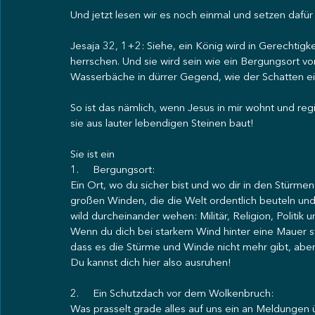
Und jetzt lesen wir es noch einmal und setzen dafü
Jesaja 32, 1+2: Siehe, ein König wird in Gerechtig
herrschen. Und sie wird sein wie ein Bergungsort 
Wasserbäche in dürrer Gegend, wie der Schatten e
So ist das nämlich, wenn Jesus in mir wohnt und regi
sie aus lauter lebendigen Steinen baut!
Sie ist ein
1.     Bergungsort:
Ein Ort, wo du sicher bist und wo dir in den Stürmen
großen Winden, die die Welt ordentlich beuteln und j
wild durcheinander wehen: Militär, Religion, Politik u
Wenn du dich bei starkem Wind hinter eine Mauer stel
dass es die Stürme und Winde nicht mehr gibt, aber
Du kannst dich hier also ausruhen!
2.     Ein Schutzdach vor dem Wolkenbruch:
Was prasselt grade alles auf uns ein an Meldungen