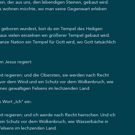
n, der aus uns, den lebendigen Steinen, gebaut wird. 
ttes wohnen möchte, wo man seine Gegenwart erleben 
 geboren wurdest, bist du ein Tempel des Heiligen 
us vielen einzelnen ein größerer Tempel gebaut wird. 
anze Nation ein Tempel für Gott wird, wo Gott tatsächlich 
n Jesus regiert:
eit regieren; und die Obersten, sie werden nach Recht 
t vor dem Wind und ein Schutz vor dem Wolkenbruch, wie 
ines gewaltigen Felsens im lechzenden Land.
 Wort „Ich“ ein:
eit regieren; und ich werde nach Recht herrschen. Und ich 
ein Schutz vor dem Wolkenbruch, wie Wasserbäche in 
Felsens im lechzenden Land.