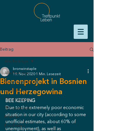
Beitrag
Alle Beiträge
bronwinstaple
Alle Beiträge
19. Nov. 2020
1 Min. Lesezeit
Bienenprojekt in Bosnien
Zum Nachdenken
und Herzegowina
God Stories
TPL Proklamiert
BEE KEEPING
Due to the extremely poor economic 
TPL Unterstützt
situation in our city (according to some 
Erlebtes
unofficial estimates, about 60% of 
Prophetien
unemployment), as well as 