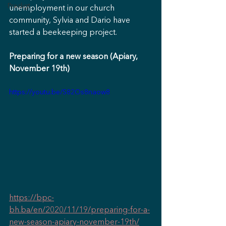
Predigt
unemployment in our church 
community, Sylvia and Dario have 
started a beekeeping project.
Preparing for a new season (Apiary, 
November 19th)
https://youtu.be/S82Os8naow8
https://bpc-
bh.ba/en/2020/11/19/preparing-for-a-
new-season-apiary-november-19th/